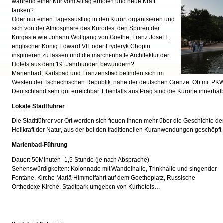
während einer Kur vom Alltag erholen und neue Kraft
tanken?
Oder nur einen Tagesausflug in den Kurort organisieren und
sich von der Atmosphäre des Kurortes, den Spuren der
Kurgäste wie Johann Wolfgang von Goethe, Franz Josef I.,
englischer König Edward VII. oder Fryderyk Chopin
inspirieren zu lassen und die märchenhafte Architektur der
Hotels aus dem 19. Jahrhundert bewundern?
Marienbad, Karlsbad und Franzensbad befinden sich im
Westen der Tschechischen Republik, nahe der deutschen Grenze. Ob mit PKW o
Deutschland sehr gut erreichbar. Ebenfalls aus Prag sind die Kurorte innerhal
Lokale Stadtführer
Die Stadtführer vor Ort werden sich freuen Ihnen mehr über die Geschichte der
Heilkraft der Natur, aus der bei den traditionellen Kuranwendungen geschöpft 
Marienbad-Führung
Dauer: 50Minuten- 1,5 Stunde (je nach Absprache)
Sehenswürdigkeiten: Kolonnade mit Wandelhalle, Trinkhalle und singender
Fontäne, Kirche Mariä Himmelfahrt auf dem Goetheplatz, Russische
Orthodoxe Kirche, Stadtpark umgeben von Kurhotels…