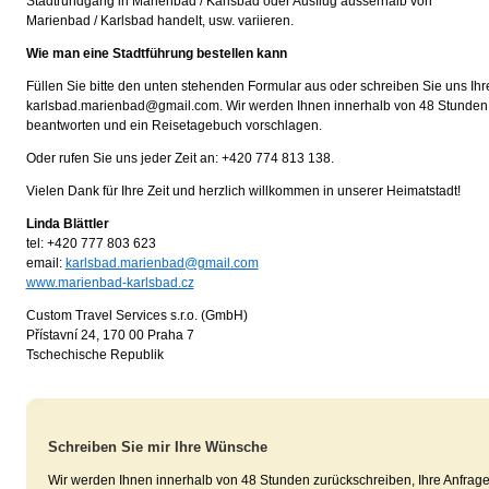
Stadtrundgang in Marienbad / Karlsbad oder Ausflug ausserhalb von
Marienbad / Karlsbad handelt, usw. variieren.
Wie man eine Stadtführung bestellen kann
Füllen Sie bitte den unten stehenden Formular aus oder schreiben Sie uns Ih
karlsbad.marienbad@gmail.com. Wir werden Ihnen innerhalb von 48 Stunden 
beantworten und ein Reisetagebuch vorschlagen.
Oder rufen Sie uns jeder Zeit an: +420 774 813 138.
Vielen Dank für Ihre Zeit und herzlich willkommen in unserer Heimatstadt!
Linda Blättler
tel: +420 777 803 623
email:
karlsbad.marienbad@gmail.com
www.marienbad-karlsbad.cz
Custom Travel Services s.r.o. (GmbH)
Přístavní 24, 170 00 Praha 7
Tschechische Republik
Schreiben Sie mir Ihre Wünsche
Wir werden Ihnen innerhalb von 48 Stunden zurückschreiben, Ihre Anfrag