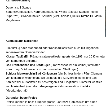
Karlsbad-Führung
Dauer: ca. 1 Stunde
Sehenswürdigkeiten: Kurpromenade Alte Wiese (ältester Stadtteil, Hotel
Pupp*****), 4Wandelhallen, Sprudel (73°C heisse Quelle), Kirche Hl. Maria
Magdalena…
Ausflüge aus Marienbad
Ein Ausflug nach Marienbad oder Karlsbad lässt sich auch mit folgenden
sehenswerten Orten verbinden:
Kloster Teplá
(Ein Prämonstratenserkloster gegründet 1193, nur 10 Kilometer
von Marienbad entfernt.)
Bad Franzensbad und Stadt Eger
(Franzensbad ist ein kleiner, familiärer
Kurort, liegt 5 Kilometer von der historischen Stadt Eger.)
Schloss Metternich in Bad Königswart
(ein Schloss in dem Fürst Clemens
von Metternich wohnte und wo bis heute die Kanzlerbibliothek und das
Kabinett der Kuriositäten zu besichtigen sind. Liegt nur 9 Kilometer westlich
von Marienbad.) und die nahegelegene Naturreservation Kladská
(Moorlandschaft).
Garantiert beste Preise
Preise können je nach Gruppengrösse, Jahreszeit, ob es sich um einen