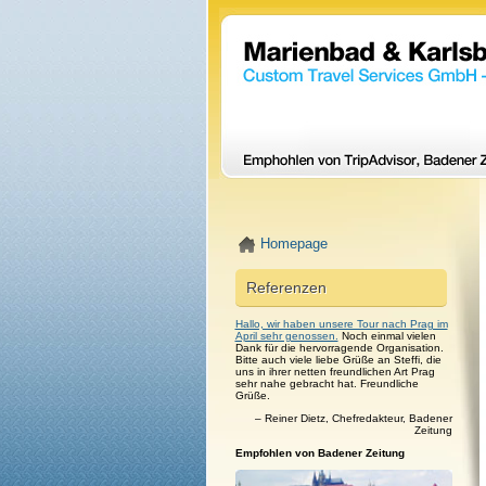
Homepage
Referenzen
Hallo, wir haben unsere Tour nach Prag im
April sehr genossen.
Noch einmal vielen
Dank für die hervorragende Organisation.
Bitte auch viele liebe Grüße an Steffi, die
uns in ihrer netten freundlichen Art Prag
sehr nahe gebracht hat. Freundliche
Grüße.
– Reiner Dietz, Chefredakteur, Badener
Zeitung
Empfohlen von Badener Zeitung